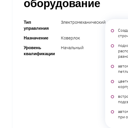
оборудование
Электромеханический
Тип
управления
Созд
стро
Коверлок
Назначение
подх
Начальный
Уровень
расп
квалификации
разн
авто
петл
цвет
корп
встр
подс
авто
при 