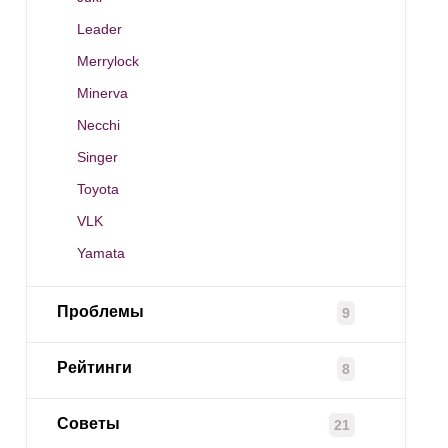
Leader
Merrylock
Minerva
Necchi
Singer
Toyota
VLK
Yamata
Проблемы
9
Рейтинги
8
Советы
21