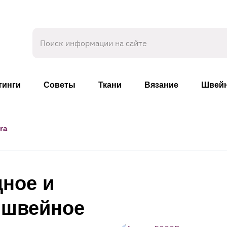
тинги
Советы
Ткани
Вязание
Швейн
ra
щное и
 швейное