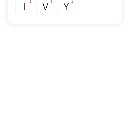
T
2
V
3
Y
1