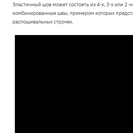
Эластичный шов может состоять из 4-х, 3-х или 2
комбинированные швы, примером которых предст
распошивальных строчек.