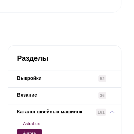
Разделы
Выкройки
52
Вязание
36
Каталог швейных машинок
161
AstraLux
Aurora