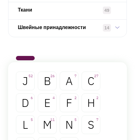
Ткани
49
Швейные принадлежности
14
J
52
B
26
A
7
C
27
D
6
E
4
F
2
H
2
L
5
M
11
N
5
S
7