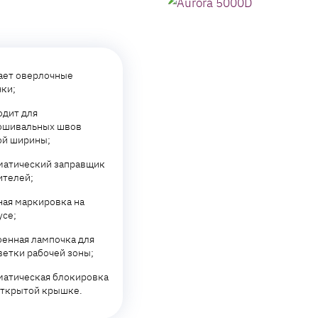
ает оверлочные
чки;
одит для
ошивальных швов
ой ширины;
матический заправщик
ителей;
ная маркировка на
усе;
оенная лампочка для
ветки рабочей зоны;
матическая блокировка
открытой крышке.