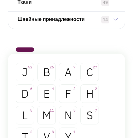
Ткани
49
Швейные принадлежности
14
J
52
B
26
A
7
C
27
D
6
E
4
F
2
H
2
L
5
M
11
N
5
S
7
T
2
V
3
Y
1