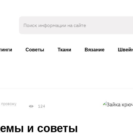
тинги
Советы
Ткани
Вязание
Швейн
, провожу
124
хемы и советы