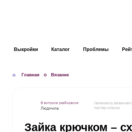
Shitnica.ru
Выкройки
Каталог
Проблемы
Рей
Главная
Вязание
Увлекаюсь вязанием
мастер-классы
Людмила
Зайка крючком – с